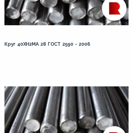
58,00
59,00
6,00
60,00
Круг 40ХН2МА 28 ГОСТ 2590 - 2006
600,00
6,10
61,00
62,00
6,30
63,00
64,00
6,50
65,00