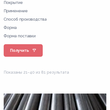
Покрытие
12,00
Применение
120,00
Способ производства
12,10
Форма
12,20
Форма поставки
125,00
12,80
Получить
13,00
130,00
13,50
Показаны 21–40 из 81 результата
135,00
14,00
140,00
14,50