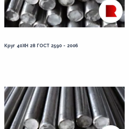
50,00
500,00
51,00
52,00
53,00
Круг 40ХН 28 ГОСТ 2590 - 2006
530,00
5,40
54,00
5,50
55,00
550,00
56,00
57,00