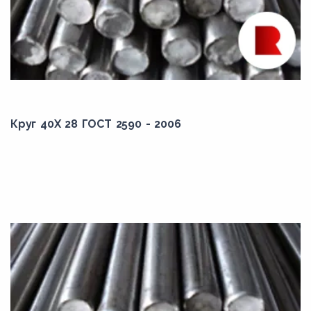
38,00
380,00
39,00
390,00
4,00
Круг 40Х 28 ГОСТ 2590 - 2006
40,00
400,00
41,00
410,00
42,00
420,00
43,00
430,00