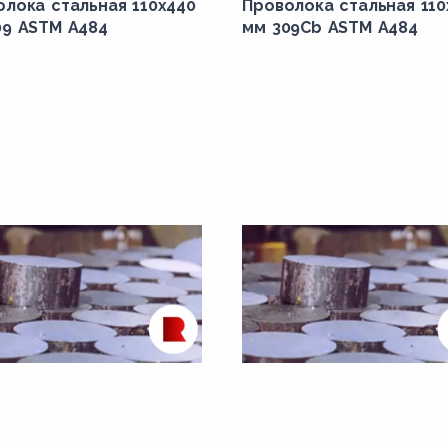
олока стальная 110х440
Проволока стальная 110
09 ASTM A484
мм 309Cb ASTM A484