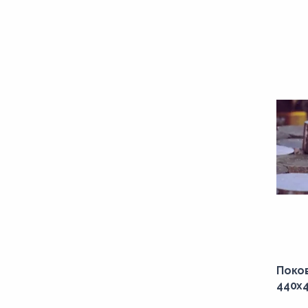
125,00
1250,00
126,00
130,00
1300,00
135,00
1350,00
1370,00
1380,00
140,00
1415,00
145,00
Поков
440x4
150,00