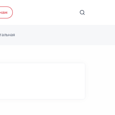
 нам
тальная