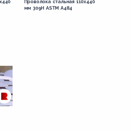
х440
Проволока стальная 110х440
мм 309H ASTM A484