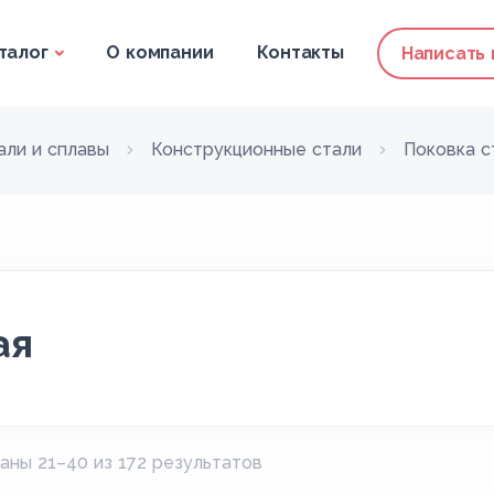
талог
О компании
Контакты
Написать
али и сплавы
Конструкционные стали
Поковка с
ая
аны 21–40 из 172 результатов