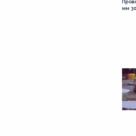
Пров
мм 3
2170,00
220,00
2200,00
2220,00
225,00
2260,00
228,00
230,00
2300,00
2330,00
2340,00
235,00
2360,00