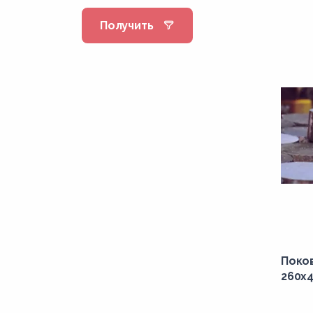
1080,00
Получить
1090,00
110,00
1100,00
1110,00
115,00
1150,00
1160,00
1180,00
1190,00
120,00
Поков
1200,00
260x4
1220,00