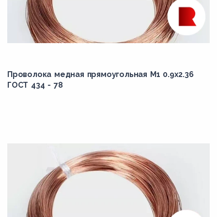
5
5.3
5.6
6
6.3
Проволока медная прямоугольная М1 0.9x2.36
ГОСТ 434 - 78
6.7
6.9
7.1
7.5
8
8.5
8.6
8.8