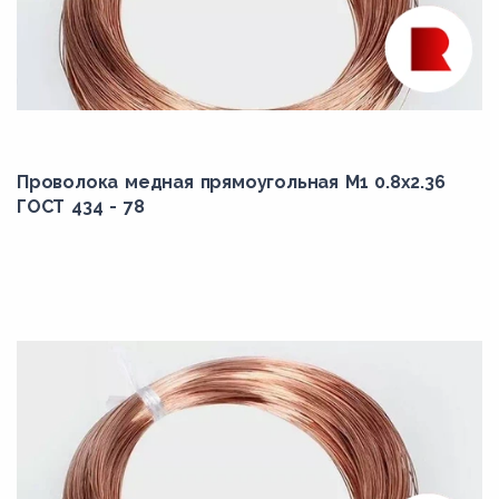
28
3
30
3.15
3.35
Проволока медная прямоугольная М1 0.8x2.36
35
ГОСТ 434 - 78
3.55
3.75
4
4.25
4.4
4.5
4.75