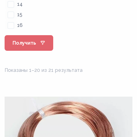
14
15
16
2
Получить
20
2.12
22
Показаны 1–20 из 21 результата
2.24
2.36
2.5
25
2.65
2.8