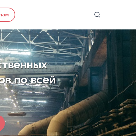
 нам
ственных
ов по всей