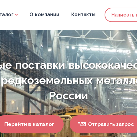
талог
О компании
Контакты
Написать
е поставки высококаче
 редкоземельных металл
России
Перейти в каталог
Отправить запрос