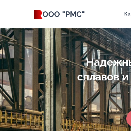
ООО "РМС"
Ка
Надежны
сплавов и