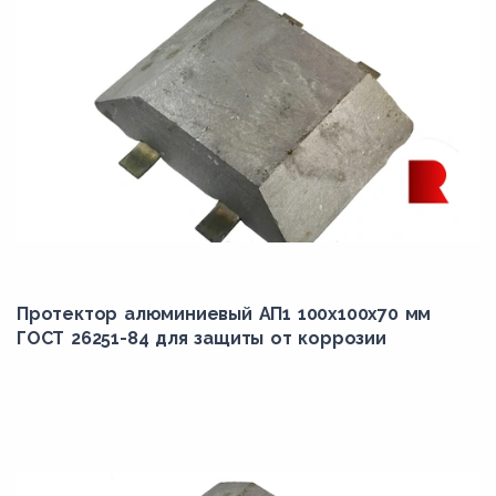
П-ПОА-60
П-РОА-11
П-РОА-5
П-РОА-8
Протектор алюминиевый АП1 100х100х70 мм
ГОСТ 26251-84 для защиты от коррозии