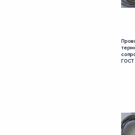
Пров
терм
сопро
ГОСТ 