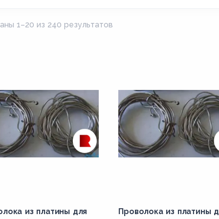
аны 1–20 из 240 результатов
олока из платины для
Проволока из платины д