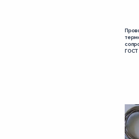
Пров
терм
сопро
ГОСТ 