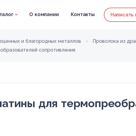
талог
О компании
Контакты
Написать
гоценных и благородных металлов
Проволока из др
еобразователей сопротивления
латины для термопреобр