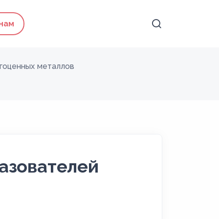
 нам
агоценных металлов
азователей