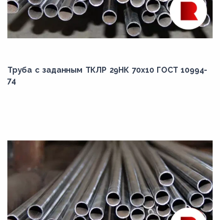
22
25
273
28
Труба с заданным ТКЛР 29НК 70x10 ГОСТ 10994-
30
74
32
325
38
42
45
48
48.3
50