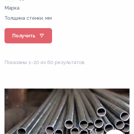
Марка
140
Толщина стенки, мм
146
152
Получить
159
16
168
Показаны 1–20 из 60 результатов
178
18
180
194
20
203
219