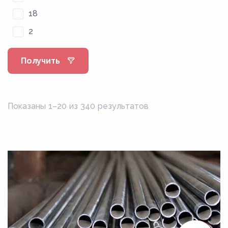
18
2
20
Получить
22
2.5
25
Показаны 1–20 из 340 результатов
28
3
30
3.2
32
3.5
36