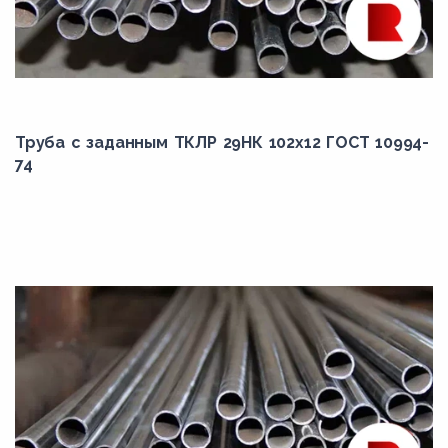
4
40
5
6
Труба с заданным ТКЛР 29НК 102x12 ГОСТ 10994-
7
74
8
9
9.5