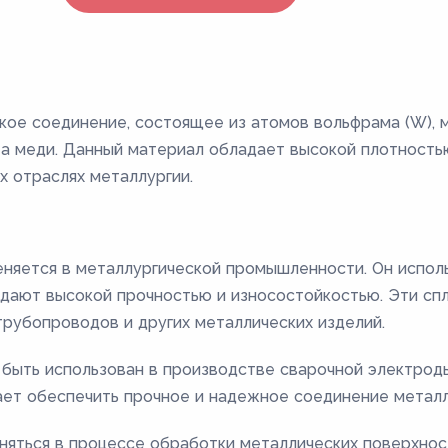
ое соединение, состоящее из атомов вольфрама (W), ме
 меди. Данный материал обладает высокой плотностью
х отраслях металлургии.
яется в металлургической промышленности. Он исполь
адают высокой прочностью и износостойкостью. Эти сп
трубопроводов и других металлических изделий.
ыть использован в производстве сварочной электроды
ает обеспечить прочное и надежное соединение металл
яться в процессе обработки металлических поверхносте