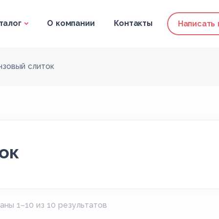
талог
О компании
Контакты
Написать
нзовый слиток
ок
аны 1–10 из 10 результатов