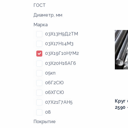
ГОСТ
Диаметр, мм
Марка
03Х13Н9Д2ТМ
03Х17Н14М3
03Х19Г10Н7М2
03Х20Н16АГ6
05кп
06Г2СЮ
06ХГСЮ
Круг 
07Х21Г7АН5
2590 
08
Покрытие
08Г2С