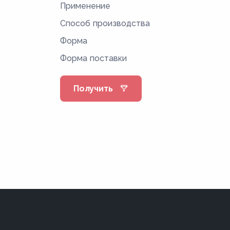
Применение
08кп
Способ производства
08пс
Форма
08Фкп
Форма поставки
08Ю
09Г2
Получить
09Г2Д
09Г2С
09Г2СД
0Н6
0Н6А
0Н9
0Н9А
10Г2