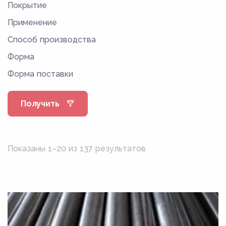
Покрытие
08Г2С
Применение
08кп
Способ производства
08пс
Форма
08Фкп
Форма поставки
08Ю
09Г2
Получить
09Г2Д
09Г2С
09Г2СД
Показаны 1–20 из 137 результатов
0Н6
0Н6А
0Н9
0Н9А