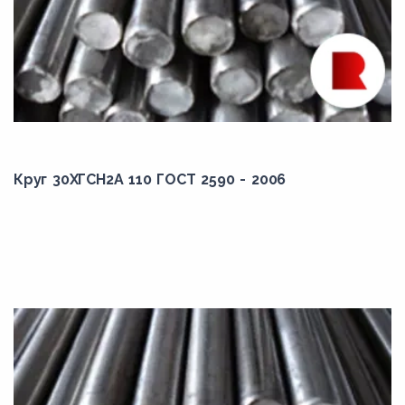
15Г2СФД
15ГС
15ГФ
15ГФД
15К
Круг 30ХГСН2А 110 ГОСТ 2590 - 2006
15кп
15Н2М
15пс
15Х
15ХА
15ХГН2ТА
15ХСНД
15ХФ