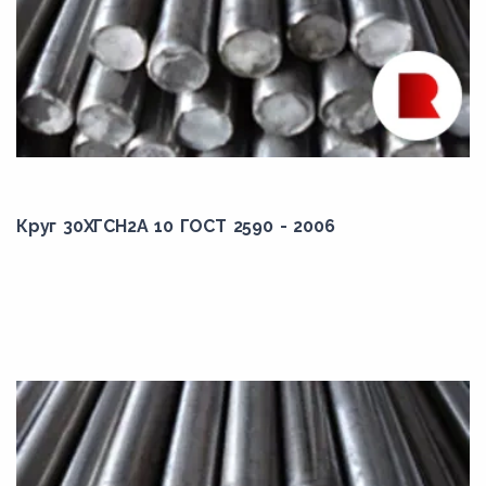
12ХН2
12ХН2А
12ХН3А
14Г2
14Г2АФ
14Г2АФД
14Х2ГМР
Круг 30ХГСН2А 10 ГОСТ 2590 - 2006
14Х2Н3МА
14ХГН
14ХГС
15Г
15Г2АФД
15Г2АФДпс
15Г2СФ