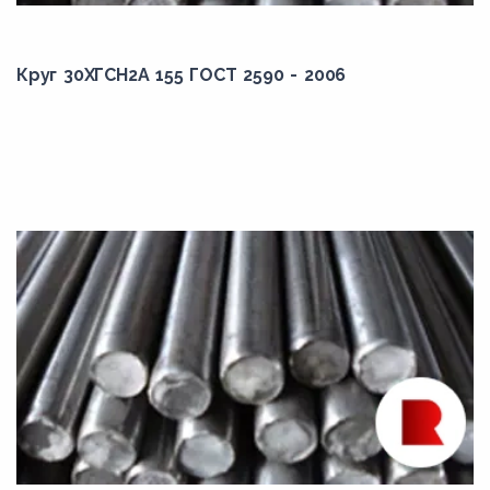
60С2Г
60С2Н2А
Круг 30ХГСН2А 155 ГОСТ 2590 - 2006
60С2ХА
60С2ХФА
65Г
65ГА
65С2ВА
68А
68ГА
6Г2АФ
70Г
70С2ХА
70С3А