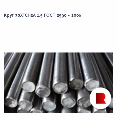
80С
8Х4В9Ф2-Ш
Круг 30ХГСН2А 1.5 ГОСТ 2590 - 2006
9ХС
А11
А12
А20
А30
А35
А35Е
А40Г
А40ХЕ
А45Е
АС11