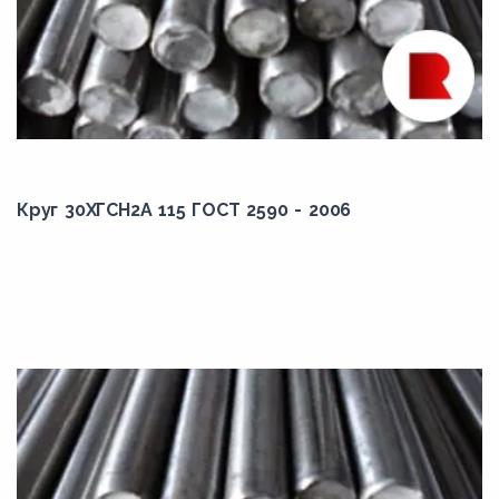
16Г2
16Г2АФ
16Г2АФД
16ГС
16Д
Круг 30ХГСН2А 115 ГОСТ 2590 - 2006
16К
16ХСН
17Г1С
17ГС
18Г2АФ
18Г2АФД
18Г2АФДпс
18Г2АФпс