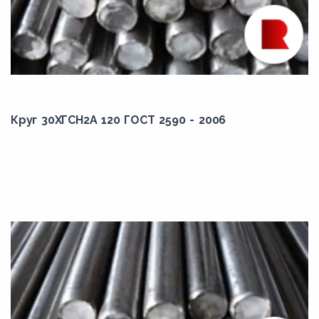
20ГС2
20К
20кп
20Н2М
20пс
Круг 30ХГСН2А 120 ГОСТ 2590 - 2006
20Х
20Х1М1Ф
20Х1М1Ф1ТР
20Х2Г2СР
20Х2Н4А
20ХГ2Т
20ХГ2Ц
20ХГНМ