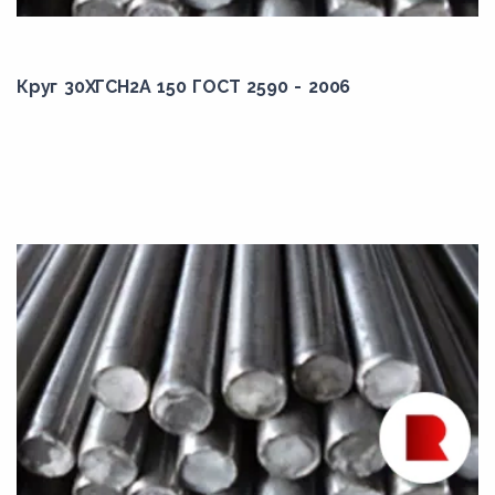
50ХГА
50ХГФА
Круг 30ХГСН2А 150 ГОСТ 2590 - 2006
50ХН
50ХСА
50ХФА
51ХФА
55С2
55С2А
55С2ГФ
55ХГР
60Г
60С2
60С2А