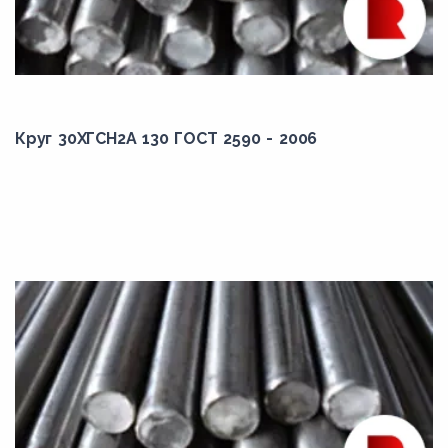
25ХГСА
25ХГТ
27ХГР
28С
Круг 30ХГСН2А 130 ГОСТ 2590 - 2006
30Г
30Г1Р
30Г2
30Х
30Х2НВА
30Х2НВАШ
30Х3МФ
30ХГС
30ХГСА