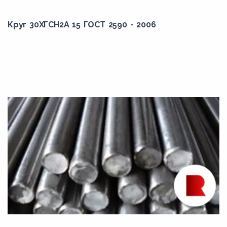
АС12ХН
АС14
Круг 30ХГСН2А 15 ГОСТ 2590 - 2006
АС14ХГН
АС19ХГН
АС20ХГНМ
АС30ХМ
АС35Г2
АС38ХГМ
АС40
АС40ХГНМ
АС45Г2
АСЦ30ХМ
АЦ20ХГНМ