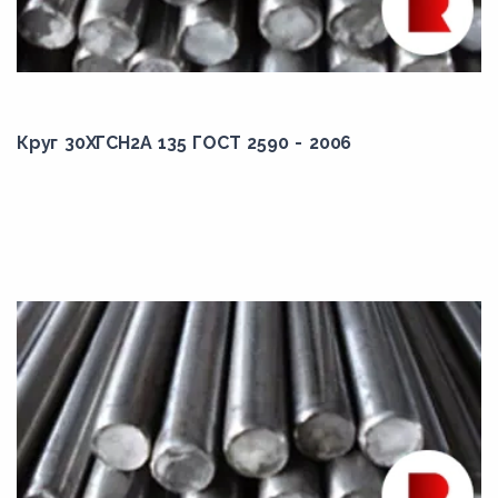
30ХГСН2А
30ХГТ
30ХМА
30ХН2МА
Круг 30ХГСН2А 135 ГОСТ 2590 - 2006
30ХН2МФА
30ХН3А
30ХН3М2ФА
30ХРА
30ХС2
32Г2Рпс
33ХС
34ХН1М
34ХН1МА