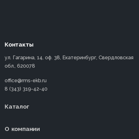
Н12К12М10ТЮ
Н12К12М7В7
Н12К15М10
Н12К16М12
Контакты
Н12К8М3Г2
Н12К8М4Г2
ул. Гагарина, 14, оф. 38, Екатеринбург, Свердловская
Н13К15М10
обл., 620078
Н13К16М10
office@rms-ekb.ru
Н15К9М5ТЮ
8 (343) 319-42-40
Н16К11М3Т2
Каталог
Н16К15В9М2
Н16К4М5Т2Ю
О компании
Н17К10М2В10Т