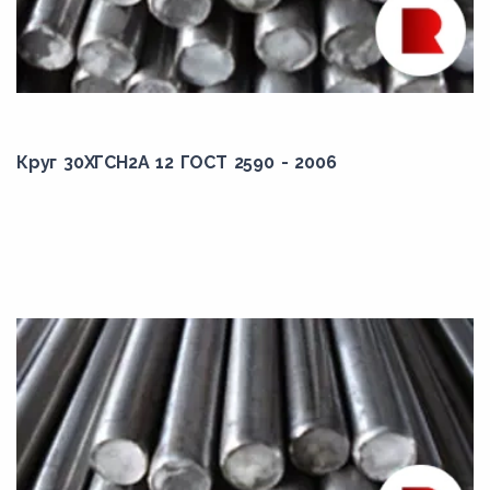
22К
22Х2Г2АЮ
22Х2Г2Р
23Х2Г2Т
Круг 30ХГСН2А 12 ГОСТ 2590 - 2006
23Х2Г2Ц
25Г
25Г2С
25ГС
25С2Р
25Х2ГНТА
25Х2Н4МА
25ХГМ
25ХГНМТ