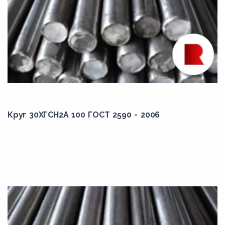
10Г2
10Г2Б
10Г2БД
10Г2С1
10Г2С1Д
10ГС2
10ГТ
Круг 30ХГСН2А 100 ГОСТ 2590 - 2006
10кп
10пс
10Х14Г14Н4Т
10Х2М
10ХГСН1Д
10ХНДП