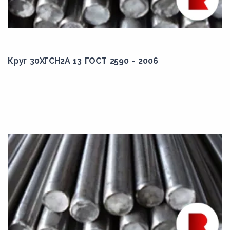
34ХН3М
34ХН3МА
35Г
35Г2
Круг 30ХГСН2А 13 ГОСТ 2590 - 2006
35ГС
35С
35Х
35ХГ2
35ХГН2
35ХГСА
35ХГФ
35ХН1М2ФА
36Х2Н2МФА
38Х2МЮА