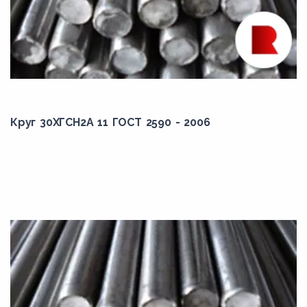
18Г2С
18К
18кп
18Х2Н4ВА
18Х2Н4МА
Круг 30ХГСН2А 11 ГОСТ 2590 - 2006
18ХГ
18ХГТ
19ХГН
1Х2М1
20Г
20Г2
20Г2Р
20ГС