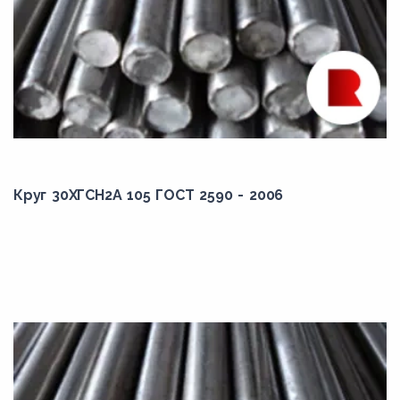
10ХСНД
11кп
11Х18М-ШД
12Г2
12Г2Б
12Г2СМФ
12ГН2МФАЮ
Круг 30ХГСН2А 105 ГОСТ 2590 - 2006
12ГС
12к
12Х18Н10Т
12Х2Н4А
12ХГН2МФБАЮ
12ХН