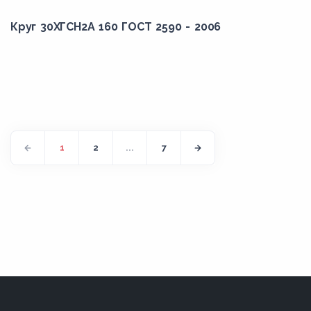
ВСт2кп
Круг 30ХГСН2А 160 ГОСТ 2590 - 2006
ВСт2пс
ВСт2сп
ВСт3Гпс
ВСт3кп
ВСт3пс
ВСт3сп
1
2
...
7
ВСт4кп
ВСт4пс
ВСт5пс
ВСт5сп
ВСт6пс
ВСт6сп