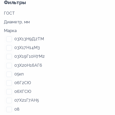
Фильтры
ГОСТ
Диаметр, мм
Марка
03Х13Н9Д2ТМ
03Х17Н14М3
03Х19Г10Н7М2
03Х20Н16АГ6
05кп
06Г2СЮ
06ХГСЮ
07Х21Г7АН5
08