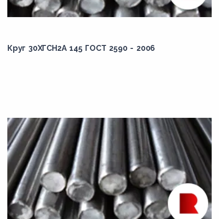
38ХС
40Г
40Г2
Круг 30ХГСН2А 145 ГОСТ 2590 - 2006
40ГР
40Х
40Х2Н2МА
40ХГНМ
40ХГТР
40ХМФА
40ХН
40ХН2МА
40ХС
40ХСН2МА