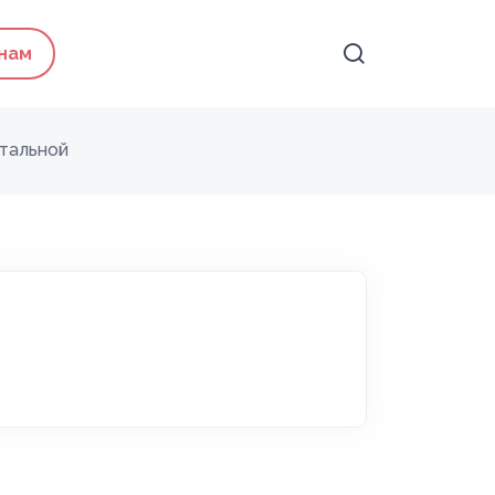
 нам
тальной