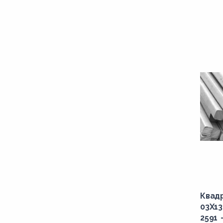
Квад
03Х1
2591 