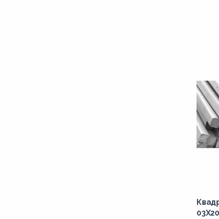
Квад
03Х20