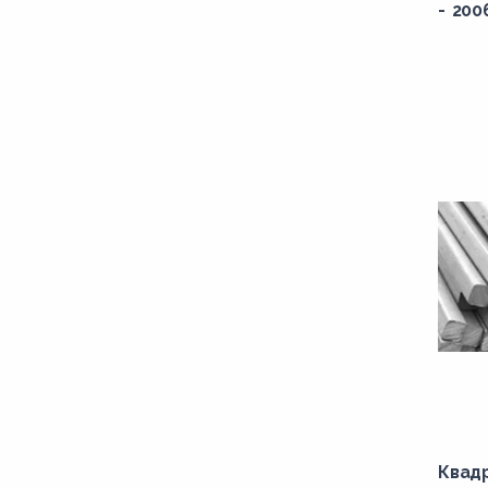
- 200
Квад