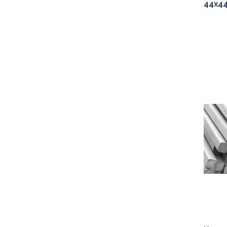
44x44