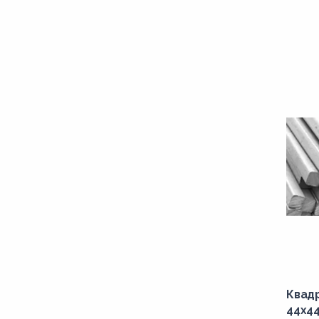
Квад
44x44