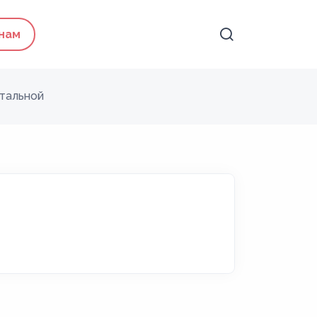
 нам
тальной