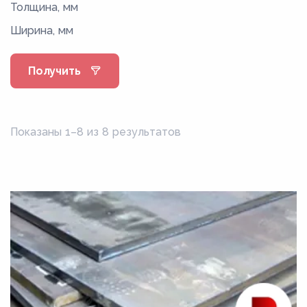
Толщина, мм
08Г2С
Ширина, мм
08кп
08пс
Получить
08Фкп
08Ю
09Г2
Показаны 1–8 из 8 результатов
09Г2Д
09Г2С
09Г2СД
0Н6
0Н6А
0Н9
0Н9А