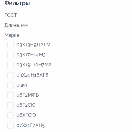
Фильтры
ГОСТ
Длина, мм
Марка
03Х13Н9Д2ТМ
03Х17Н14М3
03Х19Г10Н7М2
03Х20Н16АГ6
05кп
06Г2МФБ
06Г2СЮ
06ХГСЮ
07Х21Г7АН5