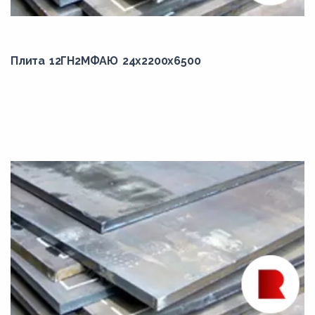
РСВ
С255
Плита 12ГН2МФАЮ 24x2200x6500
С345
С355
С390
С440
Ст0
Ст3кп
Ст3сп
сталь 08
сталь 10
сталь 15
сталь 20