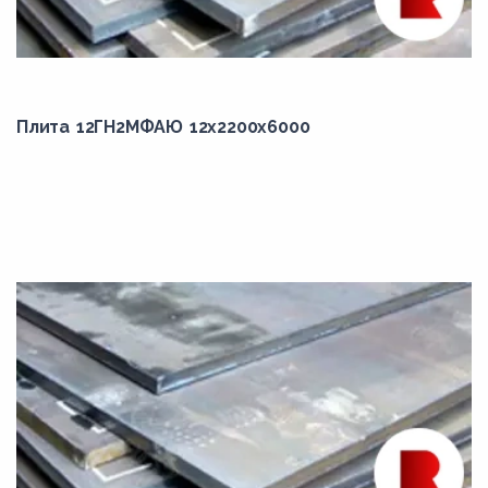
15ХСНД
15ХСНДА
16Д
17Г1С
Плита 12ГН2МФАЮ 12x2200x6000
17Г1СУ
17Г1С-У(К-52)
18К
20Г
20К
20Х
25ХГСА
28С
30Г