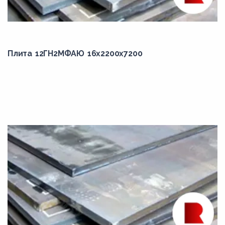
30Х
30ХГСА
35ГС
35ГСНМ
Плита 12ГН2МФАЮ 16x2200x7200
35Х
35ХГСА
40Х
45Х
50Г
50Х
65Г
80С
D40S
E40S