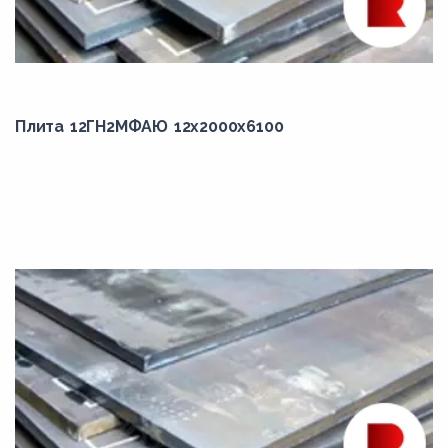
10Г2ФБЮ
10пс
10ХСНД
11ЮА
Плита 12ГН2МФАЮ 12x2000x6100
12ГН2МФАЮ
12к
13ХФА
14Г2АФ
14ХГ2САФД
14ХГС
15Г
15К
15Х