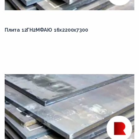
S235JR-N
S275JR
Плита 12ГН2МФАЮ 16x2200x7300
S275JRC-AR
S355J2
S355J2+N
S355K2
VL E36
К56/2
К60-D
ОсВ
РСD32
РСD40
РСE40