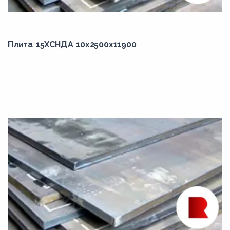
2509,00
2510,00
Плита 15ХСНДА 10x2500x11900
2522,00
2523,00
2529,00
2530,00
2532,00
605,00
70,00
740,00
775,00
860,00
900,00