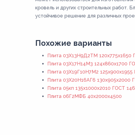
кровель и других строительных работ. Б
устойчивое решение для различных прое
Похожие варианты
Плита 03Х13Н9Д2ТМ 120x775x1650 Г
Плита 03Х17Н14М3 124x860x1700 ГО
Плита 03Х19Г10Н7М2 125x900x1955 
Плита 03Х20Н16АГ6 130x905x2000 Г
Плита 05кп 135x1000x2010 ГОСТ 146
Плита 06Г2МФБ 40x2000x4500