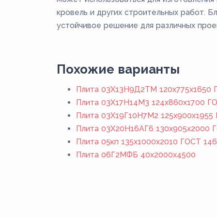
кровель и других строительных работ. Б
устойчивое решение для различных прое
Похожие варианты
Плита 03Х13Н9Д2ТМ 120x775x1650 Г
Плита 03Х17Н14М3 124x860x1700 ГО
Плита 03Х19Г10Н7М2 125x900x1955 
Плита 03Х20Н16АГ6 130x905x2000 Г
Плита 05кп 135x1000x2010 ГОСТ 146
Плита 06Г2МФБ 40x2000x4500