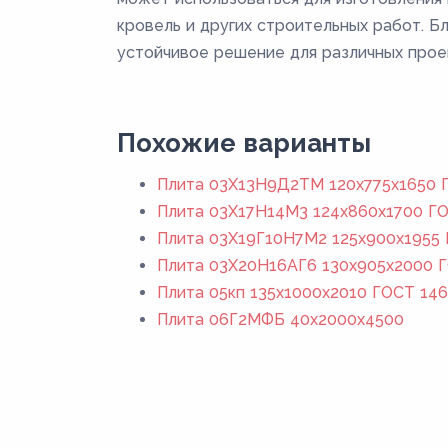
кровель и других строительных работ. Б
устойчивое решение для различных прое
Похожие варианты
Плита 03Х13Н9Д2ТМ 120x775x1650 Г
Плита 03Х17Н14М3 124x860x1700 ГО
Плита 03Х19Г10Н7М2 125x900x1955 
Плита 03Х20Н16АГ6 130x905x2000 Г
Плита 05кп 135x1000x2010 ГОСТ 146
Плита 06Г2МФБ 40x2000x4500