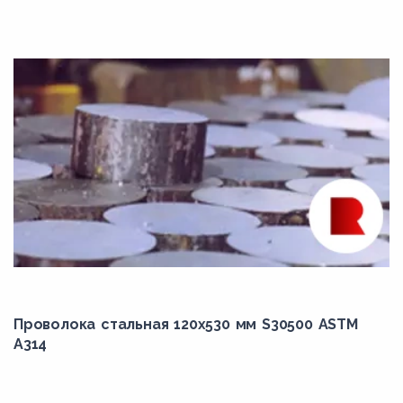
N06022
N06025
N06030
N06035
N06045
N06058
N06059
N06110
N06200
N06210
N06219
Проволока стальная 120х530 мм S30500 ASTM
A314
N06230
N06600