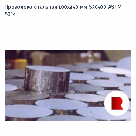
40Г
Проволока стальная 100х450 мм S30500 ASTM
A314
40Х
40Х13
40Х2Н2МА
40Х5МФ
40ХГНМ
40ХМФА
40ХН
40ХН2МА
41Cr4
42CrMo4
42CrMo5-6
45Г