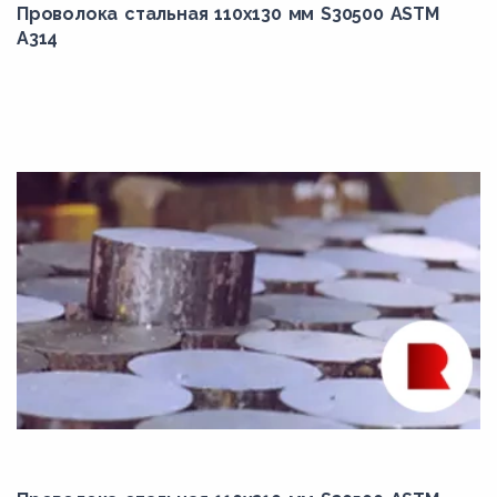
Проволока стальная 110х130 мм S30500 ASTM
45Х
A314
45ХН
4Х2В5МФ
4Х3ВМФ
4Х4ВМФС
4Х5В2ФС
4ХМНФС
4ХМФС
50Г
50Г2
50ХН
50ХНМ
55Х