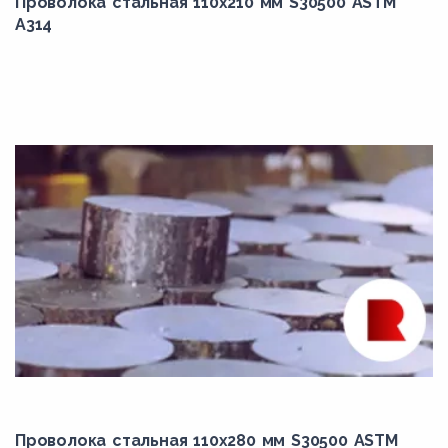
Проволока стальная 110х210 мм S30500 ASTM
5Х3В3МФС
A314
5ХВ2С
5ХГМ
60Г
60ХН
65Г
6F
6Х6В3МФС
7М
7Х3
8A
8C
8CLN
Проволока стальная 110х280 мм S30500 ASTM