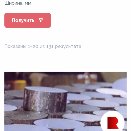
Ширина, мм
10кп
10Х17Н13М2Т
Получить
10ХСНД
11CrMo9-10
11Х4В2МФ3С2
Показаны 1–20 из 131 результата
12к
12МХ
12Х18Н10Т
12Х1МФ
12Х2Н4А
12Х2НВФА
12ХН
12ХН2