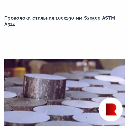
308
Проволока стальная 100х190 мм S30500 ASTM
309
A314
309Cb
309H
309S
30Г
30Х
30Х13
30ХГСА
30ХГСН2А
30ХГСНМА
30ХМ
30ХМА