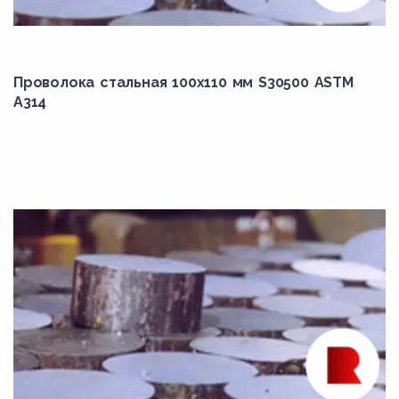
12ХН2А
12ХН3А
13CrMo4-5
Проволока стальная 100х110 мм S30500 ASTM
14MoV6-3
A314
14Х17Н2
15MnCrMoNiV5-3
15MnMoV4-5
15Г
15ХМ
16Mo3
17Mn4
17Г1С
18MnMoNi5-5