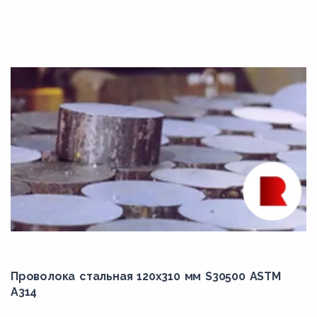
Grade F1
Grade F11
Grade F12
Grade F21
Grade F22
Grade F22V
Grade F3V
Grade F5
Grade F5A
Grade F6
Grade F9
Проволока стальная 120х310 мм S30500 ASTM
Grade F91
A314
K11562