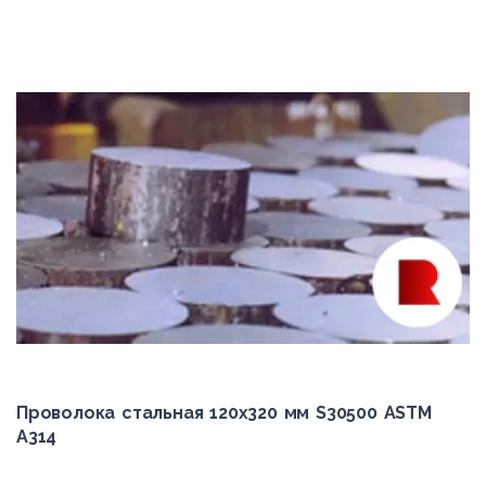
K11564
K11572
K11597
K12122
K12822
K21001
K21590
K22035
K30736
K31390
K31545
Проволока стальная 120х320 мм S30500 ASTM
K31830
A314
K31835