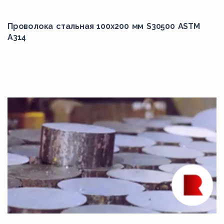
30ХН2МА
Проволока стальная 100х200 мм S30500 ASTM
30ХН3А
A314
310
310Cb
310H
310S
314
316Cb
316H
316Ti
317
321
321H