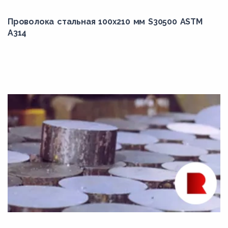
347
Проволока стальная 100х210 мм S30500 ASTM
347H
A314
348
348H
34ХН1М
34ХН1МА
34ХН3М
34ХН3МА
35B2
35Г
35Х
35ХГСА
35ХМ