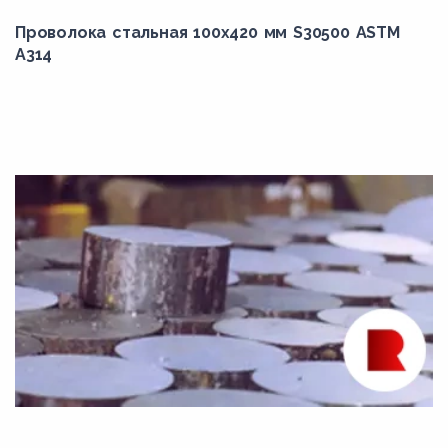
36Х2Н2МФА
Проволока стальная 100х420 мм S30500 ASTM
A314
38Х2МЮА
38Х2Н2ВА
38Х2Н2МА
38ХА
38ХГН
38ХМ
38ХМА
38ХН3МА
38ХН3МФА
38ХС
3Х3М3Ф
40CrMoV4-6