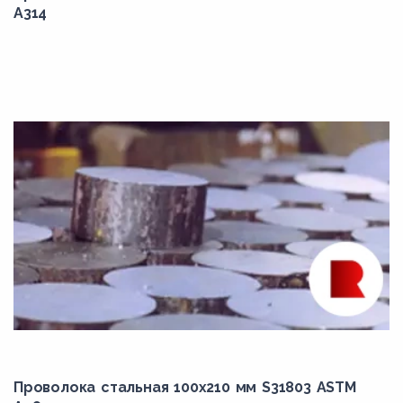
8LN
A314
8LNA
8ML4CuN
8MLCuN
8MLN
8MN
8SA
8T
8TA
8Х3
8ХФ
95Х18
9Х2
Проволока стальная 100х210 мм S31803 ASTM