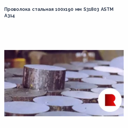
36Х2Н2МФА
Проволока стальная 100х190 мм S31803 ASTM
A314
38Х2МЮА
38Х2Н2ВА
38Х2Н2МА
38ХА
38ХГН
38ХМ
38ХМА
38ХН3МА
38ХН3МФА
38ХС
3Х3М3Ф
40CrMoV4-6