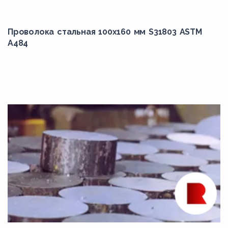
308
Проволока стальная 100х160 мм S31803 ASTM
309
A484
309Cb
309H
309S
30Г
30Х
30Х13
30ХГСА
30ХГСН2А
30ХГСНМА
30ХМ
30ХМА