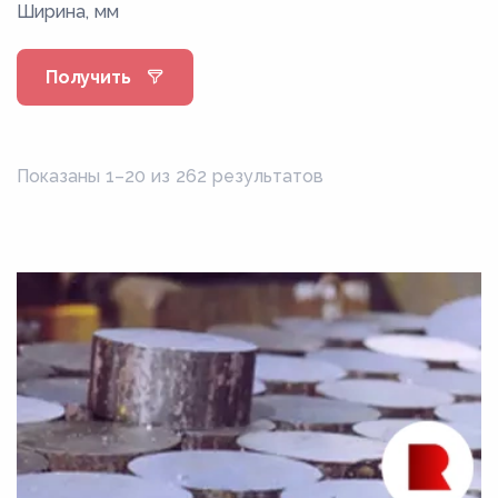
Ширина, мм
10кп
10Х17Н13М2Т
Получить
10ХСНД
11CrMo9-10
11Х4В2МФ3С2
Показаны 1–20 из 262 результатов
12к
12МХ
12Х18Н10Т
12Х1МФ
12Х2Н4А
12Х2НВФА
12ХН
12ХН2