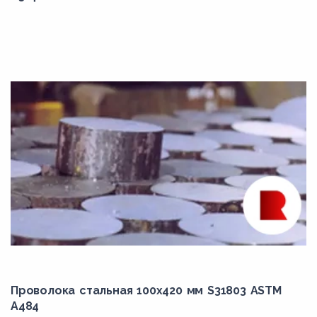
B8M2
B8M3
B8MA
B8MLCuN
B8MLN
B8P
B8PA
B8R
B8S
B8T
C10
C22
Проволока стальная 100х420 мм S31803 ASTM
A484
C25