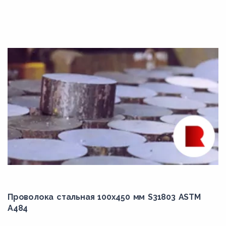
Grade F1
Grade F11
Grade F12
Grade F21
Grade F22
Grade F22V
Grade F3V
Grade F5
Grade F5A
Grade F6
Grade F9
Проволока стальная 100х450 мм S31803 ASTM
Grade F91
A484
K11562