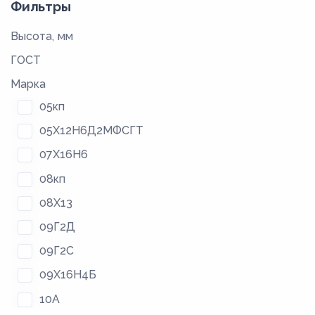
Фильтры
Высота, мм
ГОСТ
Марка
05кп
05Х12Н6Д2МФСГТ
07Х16Н6
08кп
08Х13
09Г2Д
09Г2С
09Х16Н4Б
10А