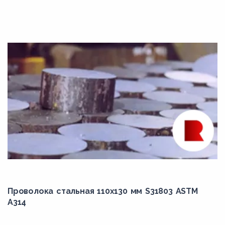
K11564
K11572
K11597
K12122
K12822
K21001
K21590
K22035
K30736
K31390
K31545
Проволока стальная 110х130 мм S31803 ASTM
K31830
A314
K31835