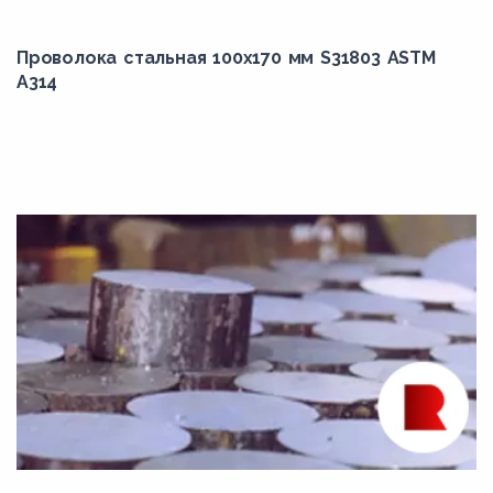
30ХН2МА
Проволока стальная 100х170 мм S31803 ASTM
30ХН3А
A314
310
310Cb
310H
310S
314
316Cb
316H
316Ti
317
321
321H