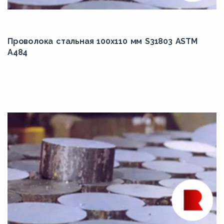
18Х2Н4ВА
18Х2Н4МА
18ХГ
Проволока стальная 100х110 мм S31803 ASTM
A484
18ХГТ
20Mn5
20MnB4
20Г
20Х
20Х13
20Х2Н4А
20ХМ
20ХН
20ХН3А