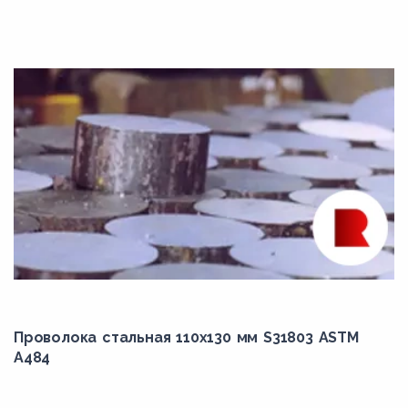
K41545
K41590
K41650
K42544
K90901
K90941
K91061
K91271
K91350
K92460
L7
Проволока стальная 110х130 мм S31803 ASTM
A484
N02200
N04400