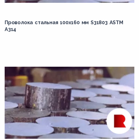
21CrMoV5-7
23MnB3
23MnB4
Проволока стальная 100х160 мм S31803 ASTM
A314
25CrMo4
25ГС
25Х2ГНТА
25ХГТ
26NiCrMo14-6
27NiCrMoV15-6
27ХГР
28Mn6
2HM
302
304H