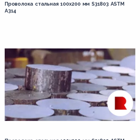
Проволока стальная 100х200 мм S31803 ASTM
45Х
A314
45ХН
4Х2В5МФ
4Х3ВМФ
4Х4ВМФС
4Х5В2ФС
4ХМНФС
4ХМФС
50Г
50Г2
50ХН
50ХНМ
55Х