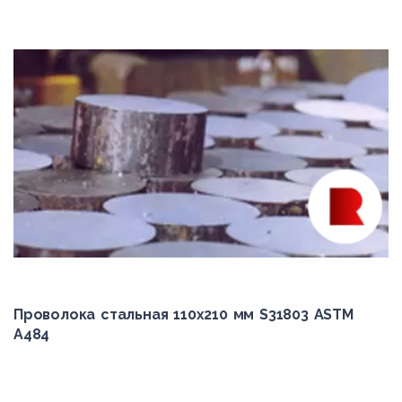
N06603
N06617
N06625
N06674
N06686
N06690
N07001
N07080
N07252
N07500
Проволока стальная 110х210 мм S31803 ASTM
N07718
A484
N07750
N07752