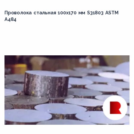
347
Проволока стальная 100х170 мм S31803 ASTM
347H
A484
348
348H
34ХН1М
34ХН1МА
34ХН3М
34ХН3МА
35B2
35Г
35Х
35ХГСА
35ХМ