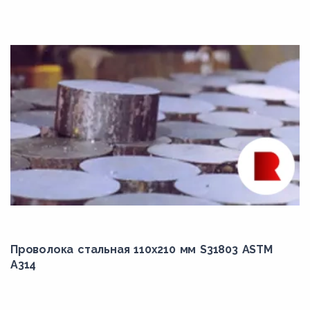
N06022
N06025
N06030
N06035
N06045
N06058
N06059
N06110
N06200
N06210
N06219
Проволока стальная 110х210 мм S31803 ASTM
A314
N06230
N06600