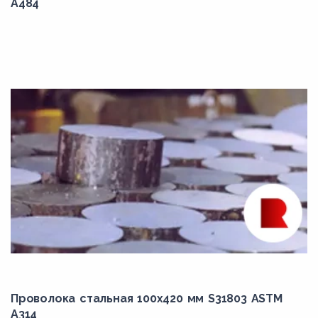
9Х2МФ
A484
AISI 4340
B16
B5
B6
B6X
B7
B7M
B8
B8A
B8C
B8CA
B8LN
Проволока стальная 100х420 мм S31803 ASTM
A314
B8M