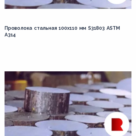
12ХН2А
12ХН3А
13CrMo4-5
Проволока стальная 100х110 мм S31803 ASTM
14MoV6-3
A314
14Х17Н2
15MnCrMoNiV5-3
15MnMoV4-5
15Г
15ХМ
16Mo3
17Mn4
17Г1С
18MnMoNi5-5