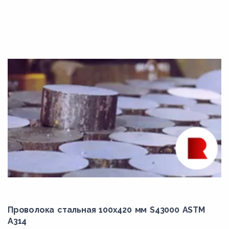
B8M2
B8M3
B8MA
B8MLCuN
B8MLN
B8P
B8PA
B8R
B8S
B8T
C10
C22
Проволока стальная 100х420 мм S43000 ASTM
A314
C25