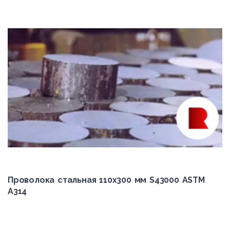
N06603
N06617
N06625
N06674
N06686
N06690
N07001
N07080
N07252
N07500
Проволока стальная 110х300 мм S43000 ASTM
N07718
A314
N07750
N07752