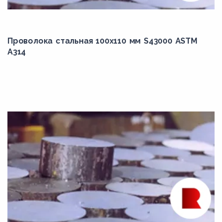
18Х2Н4ВА
18Х2Н4МА
18ХГ
Проволока стальная 100х110 мм S43000 ASTM
A314
18ХГТ
20Mn5
20MnB4
20Г
20Х
20Х13
20Х2Н4А
20ХМ
20ХН
20ХН3А