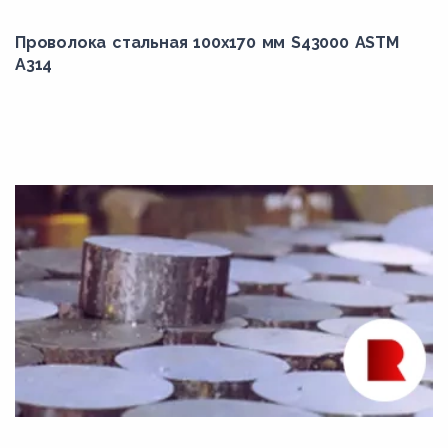
347
Проволока стальная 100х170 мм S43000 ASTM
347H
A314
348
348H
34ХН1М
34ХН1МА
34ХН3М
34ХН3МА
35B2
35Г
35Х
35ХГСА
35ХМ