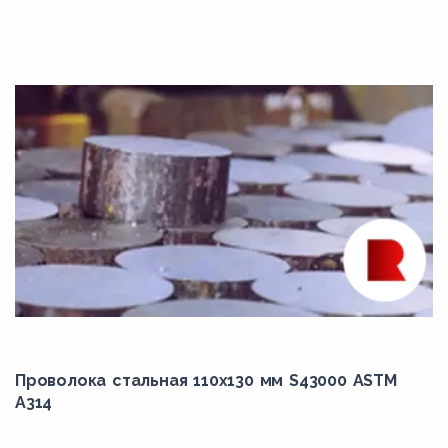
K11564
K11572
K11597
K12122
K12822
K21001
K21590
K22035
K30736
K31390
K31545
Проволока стальная 110х130 мм S43000 ASTM
K31830
A314
K31835