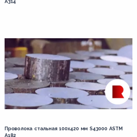
9Х2МФ
A314
AISI 4340
B16
B5
B6
B6X
B7
B7M
B8
B8A
B8C
B8CA
B8LN
Проволока стальная 100х420 мм S43000 ASTM
A182
B8M