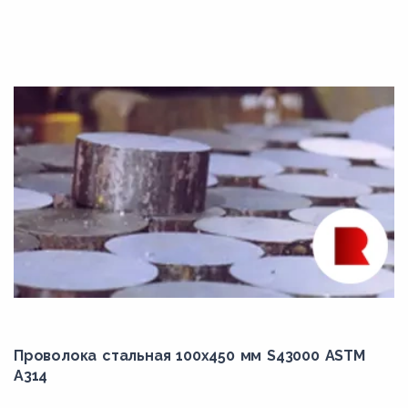
Grade F1
Grade F11
Grade F12
Grade F21
Grade F22
Grade F22V
Grade F3V
Grade F5
Grade F5A
Grade F6
Grade F9
Проволока стальная 100х450 мм S43000 ASTM
Grade F91
A314
K11562