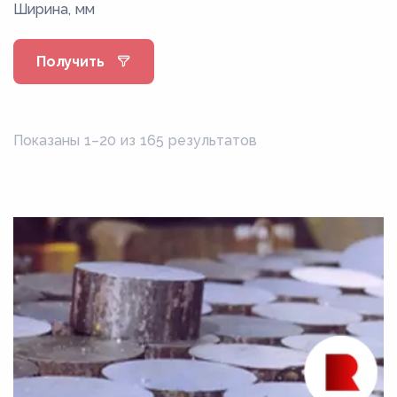
Ширина, мм
10кп
10Х17Н13М2Т
Получить
10ХСНД
11CrMo9-10
11Х4В2МФ3С2
Показаны 1–20 из 165 результатов
12к
12МХ
12Х18Н10Т
12Х1МФ
12Х2Н4А
12Х2НВФА
12ХН
12ХН2