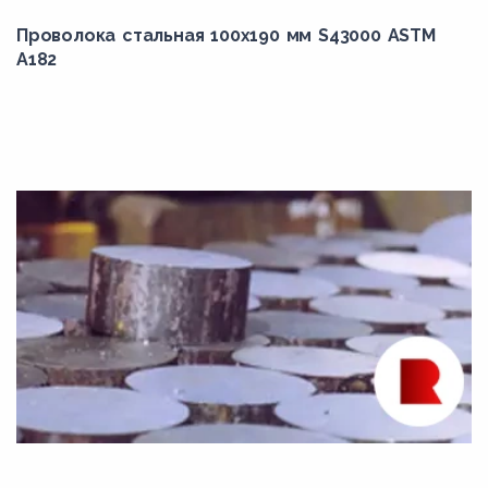
36Х2Н2МФА
Проволока стальная 100х190 мм S43000 ASTM
A182
38Х2МЮА
38Х2Н2ВА
38Х2Н2МА
38ХА
38ХГН
38ХМ
38ХМА
38ХН3МА
38ХН3МФА
38ХС
3Х3М3Ф
40CrMoV4-6