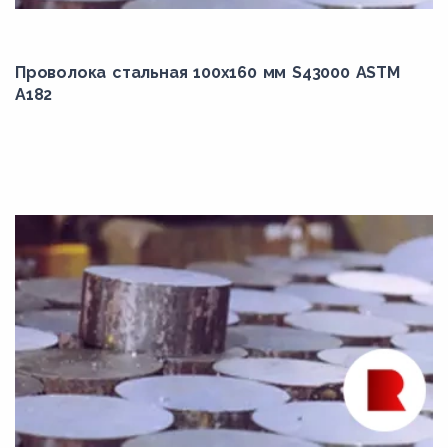
21CrMoV5-7
23MnB3
23MnB4
Проволока стальная 100х160 мм S43000 ASTM
A182
25CrMo4
25ГС
25Х2ГНТА
25ХГТ
26NiCrMo14-6
27NiCrMoV15-6
27ХГР
28Mn6
2HM
302
304H