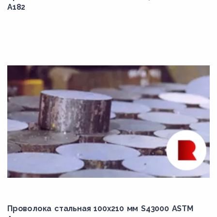
8LN
A182
8LNA
8ML4CuN
8MLCuN
8MLN
8MN
8SA
8T
8TA
8Х3
8ХФ
95Х18
9Х2
Проволока стальная 100х210 мм S43000 ASTM