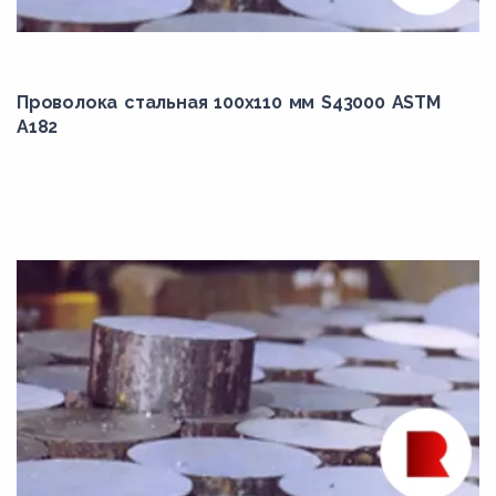
12ХН2А
12ХН3А
13CrMo4-5
Проволока стальная 100х110 мм S43000 ASTM
14MoV6-3
A182
14Х17Н2
15MnCrMoNiV5-3
15MnMoV4-5
15Г
15ХМ
16Mo3
17Mn4
17Г1С
18MnMoNi5-5