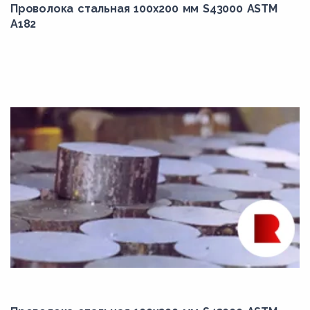
Проволока стальная 100х200 мм S43000 ASTM
45Х
A182
45ХН
4Х2В5МФ
4Х3ВМФ
4Х4ВМФС
4Х5В2ФС
4ХМНФС
4ХМФС
50Г
50Г2
50ХН
50ХНМ
55Х