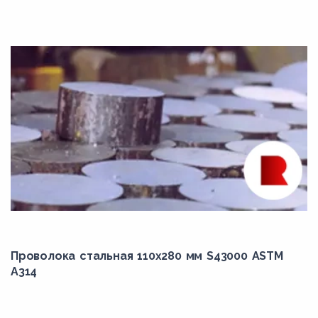
N06022
N06025
N06030
N06035
N06045
N06058
N06059
N06110
N06200
N06210
N06219
Проволока стальная 110х280 мм S43000 ASTM
A314
N06230
N06600