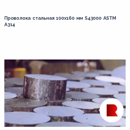
308
Проволока стальная 100х160 мм S43000 ASTM
309
A314
309Cb
309H
309S
30Г
30Х
30Х13
30ХГСА
30ХГСН2А
30ХГСНМА
30ХМ
30ХМА