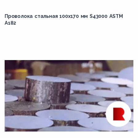
30ХН2МА
Проволока стальная 100х170 мм S43000 ASTM
30ХН3А
A182
310
310Cb
310H
310S
314
316Cb
316H
316Ti
317
321
321H