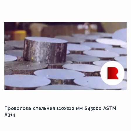
K41545
K41590
K41650
K42544
K90901
K90941
K91061
K91271
K91350
K92460
L7
Проволока стальная 110х210 мм S43000 ASTM
A314
N02200
N04400