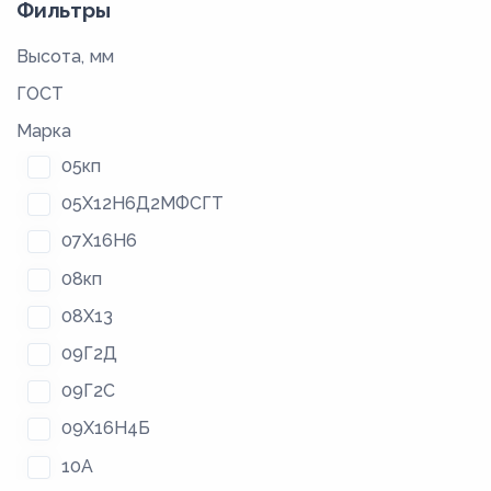
Фильтры
Высота, мм
ГОСТ
Марка
05кп
05Х12Н6Д2МФСГТ
07Х16Н6
08кп
08Х13
09Г2Д
09Г2С
09Х16Н4Б
10А