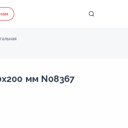
 нам
тальная
0х200 мм N08367