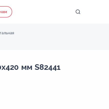
 нам
тальная
0х420 мм S82441