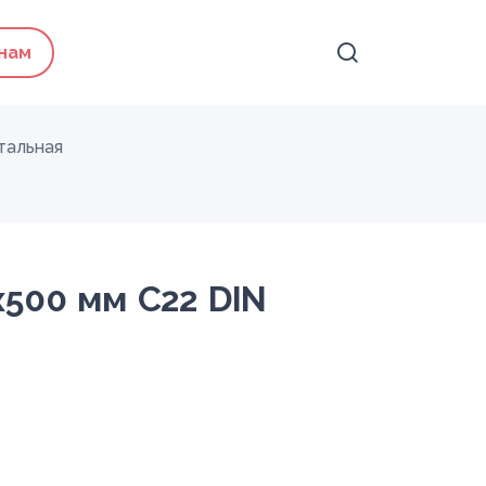
 нам
тальная
х500 мм C22 DIN