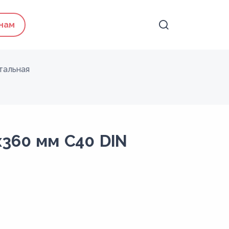
 нам
тальная
х360 мм C40 DIN