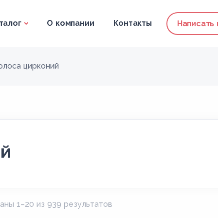
талог
О компании
Контакты
Написать
олоса цирконий
ий
аны 1–20 из 939 результатов