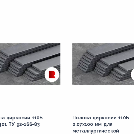
са цирконий 110Б
Полоса цирконий 110Б
401 ТУ 92-166-83
0.07х100 мм для
металлургической