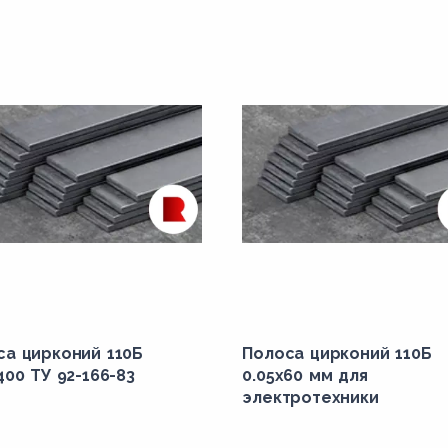
са цирконий 110Б
Полоса цирконий 110Б
400 ТУ 92-166-83
0.05х60 мм для
электротехники