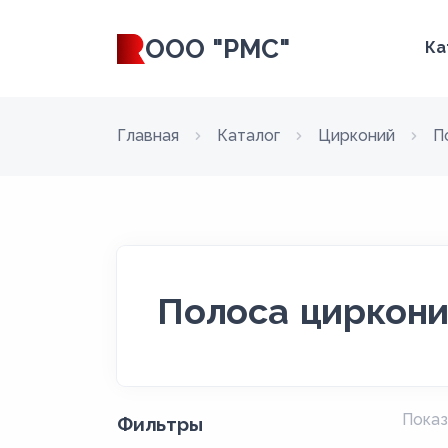
ООО "РМС"
Ка
Главная
Каталог
Цирконий
П
Полоса циркон
Показ
Фильтры