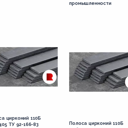
промышленности
са цирконий 110Б
Полоса цирконий 110Б
405 ТУ 92-166-83