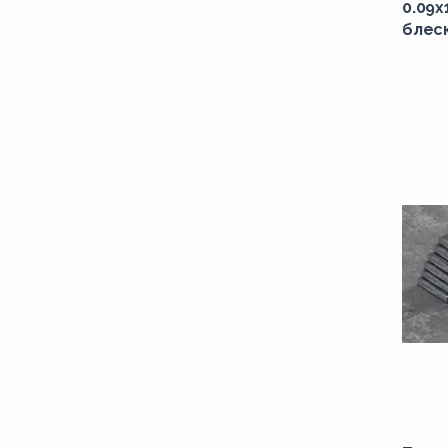
0.09
блес