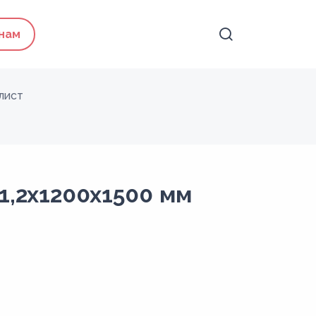
 нам
лист
1,2х1200х1500 мм