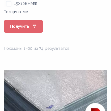
15Х12ВНМФ
Толщина, мм
15Х5
15Х5ВФ
Получить
18Х11МНФБ
20Х12ВНМФ
20Х23Н18
Показаны 1–20 из 74 результатов
25Х1М1Ф
25Х1МФ
25Х2М1Ф
30Х13Н7С2
30ХМ
30ХМА
35ХМ