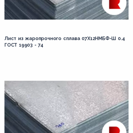
36Х18Н25С2
38Х2МЮА
45Х14НМВ2М
Alloy 188
Лист из жаропрочного сплава 07Х12НМБФ-Ш 0.4
Alloy 520
ГОСТ 19903 - 74
Alloy 59
Alloy 720
alloy 902
Alloy L-605
alloy TD
Jethete M152
Multimet n155
Nimonic 90