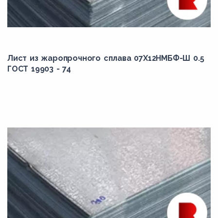
Ni-Span C902
Rene 41
Инколой 330
Инколой-825
Лист из жаропрочного сплава 07Х12НМБФ-Ш 0.5
ГОСТ 19903 - 74
Инконель 600
Инконель 601
Инконель 617
Инконель 706
Инконель 718
Инконель 750
ХН45МВТЮБР
ХН45МВТЮБР-ИД
ХН50ВМТЮБ-ВИ