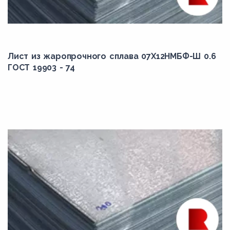
ХН50МВКТЮР-ИД
ХН55ВМТКЮ
ХН56ВМТЮ-вд
ХН60ВТ-ш
Лист из жаропрочного сплава 07Х12НМБФ-Ш 0.6
ГОСТ 19903 - 74
ХН62ВМЮТ-ВД
ХН70ВМТЮ
ХН70МВТЮБ
ХН75МБТЮ
ХН77ТЮР-ид
ХН78Т
ЭП648-ви
ЭП670
ЭП708-вд
ЭП718-ид