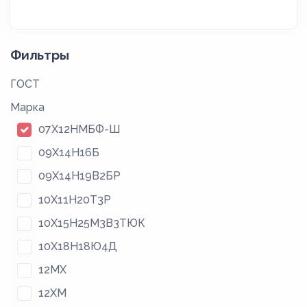
Фильтры
ГОСТ
Марка
07Х12НМБФ-Ш
09Х14Н16Б
09Х14Н19В2БР
10Х11Н20Т3Р
10Х15Н25М3В3ТЮК
10Х18Н18Ю4Д
12МХ
12ХМ