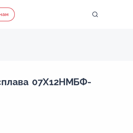
 нам
сплава 07Х12НМБФ-