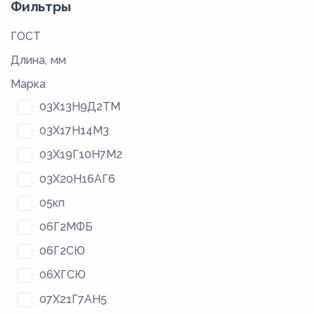
Фильтры
ГОСТ
Длина, мм
Марка
03Х13Н9Д2ТМ
03Х17Н14М3
03Х19Г10Н7М2
03Х20Н16АГ6
05кп
06Г2МФБ
06Г2СЮ
06ХГСЮ
07Х21Г7АН5