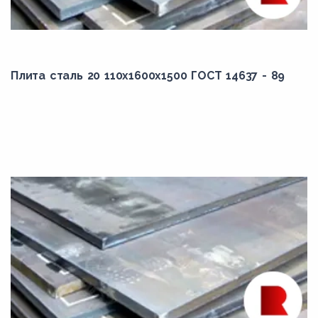
30Х
30ХГСА
35ГС
35ГСНМ
Плита сталь 20 110x1600x1500 ГОСТ 14637 - 89
35Х
35ХГСА
40Х
45Х
50Г
50Х
65Г
80С
D40S
E40S