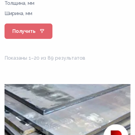
Толщина, мм
08Г2С
Ширина, мм
08кп
08пс
Получить
08Фкп
08Ю
09Г2
Показаны 1–20 из 89 результатов
09Г2Д
09Г2С
09Г2СД
0Н6
0Н6А
0Н9
0Н9А