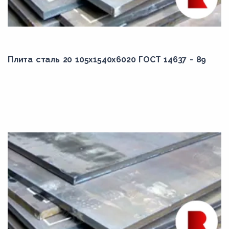
15ХСНД
15ХСНДА
16Д
17Г1С
Плита сталь 20 105x1540x6020 ГОСТ 14637 - 89
17Г1СУ
17Г1С-У(К-52)
18К
20Г
20К
20Х
25ХГСА
28С
30Г