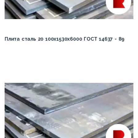
10Г2ФБЮ
10пс
10ХСНД
11ЮА
Плита сталь 20 100x1530x6000 ГОСТ 14637 - 89
12ГН2МФАЮ
12к
13ХФА
14Г2АФ
14ХГ2САФД
14ХГС
15Г
15К
15Х