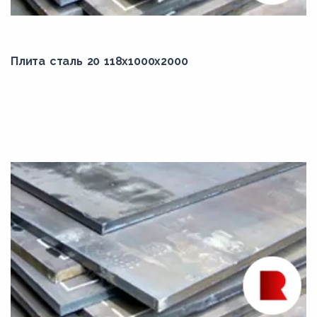
РСВ
С255
Плита сталь 20 118x1000x2000
С345
С355
С390
С440
Ст0
Ст3кп
Ст3сп
сталь 08
сталь 10
сталь 15
сталь 20