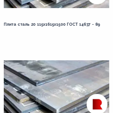
S235JR-N
S275JR
Плита сталь 20 115x1615x1500 ГОСТ 14637 - 89
S275JRC-AR
S355J2
S355J2+N
S355K2
VL E36
К56/2
К60-D
ОсВ
РСD32
РСD40
РСE40