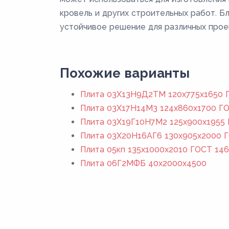
кровель и других строительных работ. Б
устойчивое решение для различных прое
Похожие варианты
Плита 03Х13Н9Д2ТМ 120x775x1650 Г
Плита 03Х17Н14М3 124x860x1700 ГО
Плита 03Х19Г10Н7М2 125x900x1955 
Плита 03Х20Н16АГ6 130x905x2000 Г
Плита 05кп 135x1000x2010 ГОСТ 146
Плита 06Г2МФБ 40x2000x4500