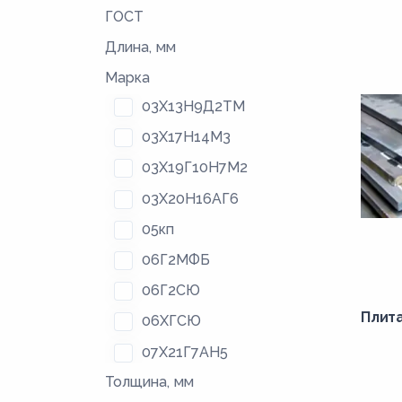
ГОСТ
Длина, мм
Марка
03Х13Н9Д2ТМ
03Х17Н14М3
03Х19Г10Н7М2
03Х20Н16АГ6
05кп
06Г2МФБ
06Г2СЮ
Плит
06ХГСЮ
07Х21Г7АН5
Толщина, мм
08Г2С