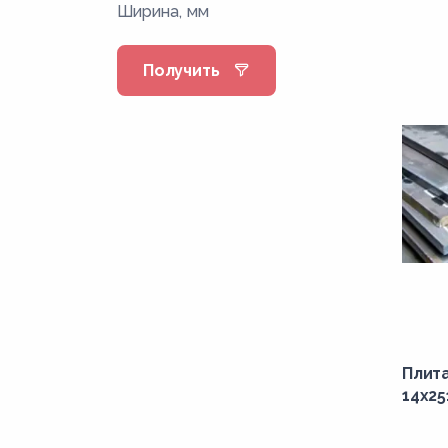
Ширина, мм
08кп
08пс
Получить
08Фкп
08Ю
09Г2
09Г2Д
09Г2С
09Г2СД
0Н6
0Н6А
0Н9
Плит
0Н9А
14x25
10Г2ФБЮ