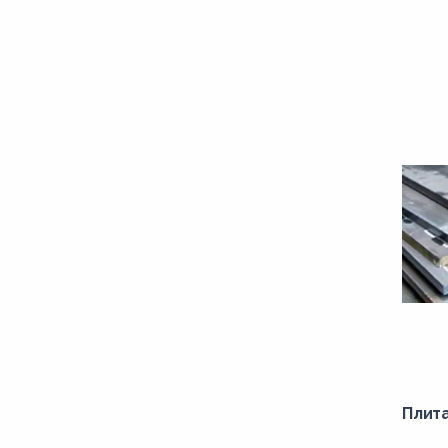
15ХСНДА
16Д
17Г1С
17Г1СУ
17Г1С-У(К-52)
18К
20Г
20К
20Х
25ХГСА
28С
30Г
Плит
30Х