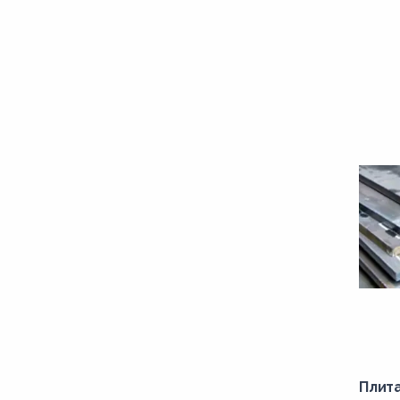
30ХГСА
35ГС
35ГСНМ
35Х
35ХГСА
40Х
45Х
50Г
50Х
65Г
80С
D40S
E40S
Плит
S235JR-N