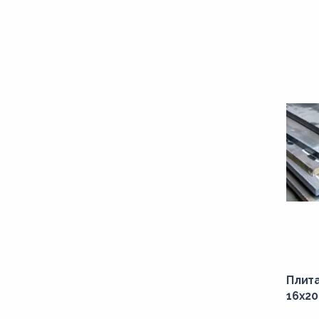
10пс
10ХСНД
11ЮА
12ГН2МФАЮ
12к
13ХФА
14Г2АФ
14ХГ2САФД
14ХГС
15Г
15К
15Х
Плит
16x2
15ХСНД