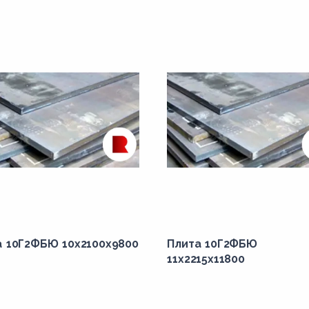
а 10Г2ФБЮ 10x2100x9800
Плита 10Г2ФБЮ
11x2215x11800