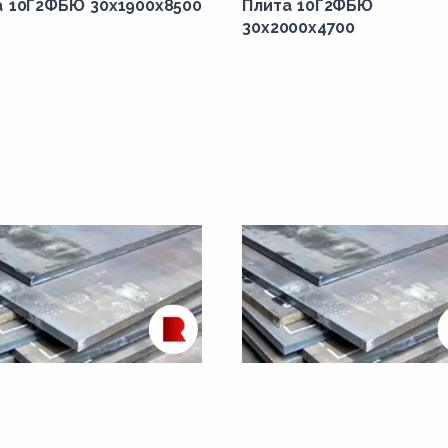
а 10Г2ФБЮ 30x1900x8500
Плита 10Г2ФБЮ
30x2000x4700