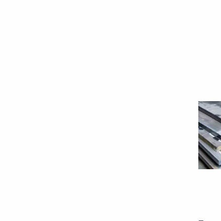
S275JR
S275JRC-AR
S355J2
S355J2+N
S355K2
VL E36
К56/2
К60-D
ОсВ
РСD32
РСD40
РСE40
РСВ