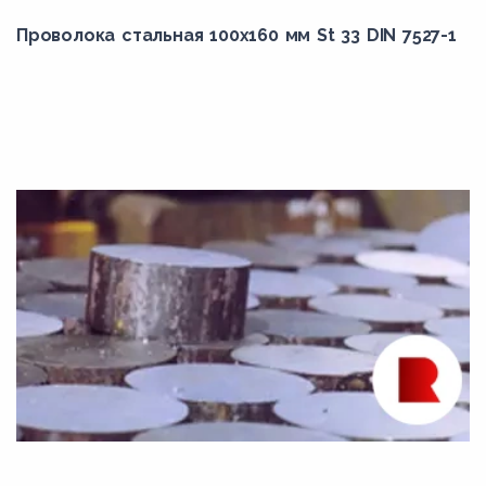
36Х2Н2МФА
Проволока стальная 100х160 мм St 33 DIN 7527-1
38Х2МЮА
38Х2Н2ВА
38Х2Н2МА
38ХА
38ХГН
38ХМ
38ХМА
38ХН3МА
38ХН3МФА
38ХС
3Х3М3Ф
40CrMoV4-6