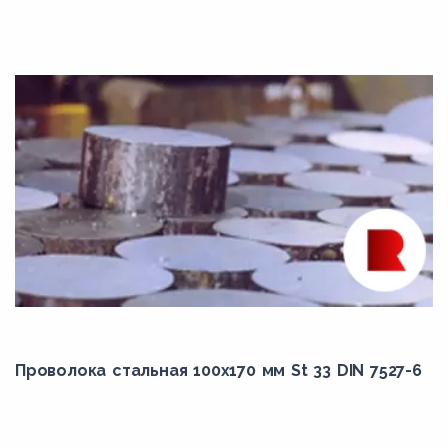
K41545
K41590
K41650
K42544
K90901
K90941
K91061
K91271
K91350
K92460
L7
Проволока стальная 100х170 мм St 33 DIN 7527-6
N02200
N04400