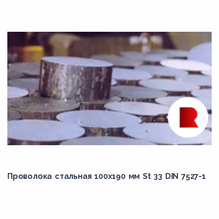
N06022
N06025
N06030
N06035
N06045
N06058
N06059
N06110
N06200
N06210
N06219
Проволока стальная 100х190 мм St 33 DIN 7527-1
N06230
N06600