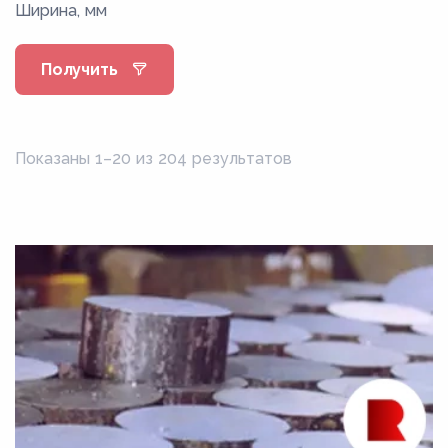
Ширина, мм
10кп
10Х17Н13М2Т
Получить
10ХСНД
11CrMo9-10
11Х4В2МФ3С2
Показаны 1–20 из 204 результатов
12к
12МХ
12Х18Н10Т
12Х1МФ
12Х2Н4А
12Х2НВФА
12ХН
12ХН2