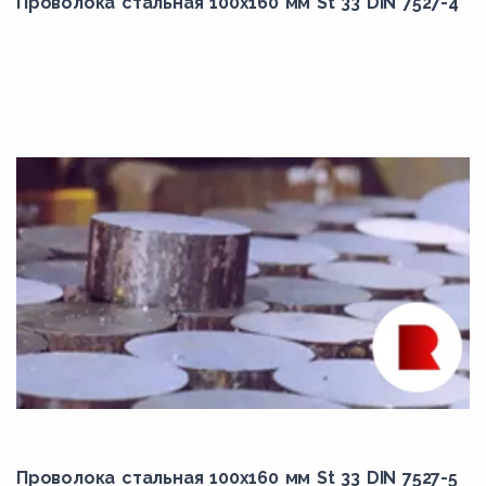
Проволока стальная 100х160 мм St 33 DIN 7527-4
5Х3В3МФС
5ХВ2С
5ХГМ
60Г
60ХН
65Г
6F
6Х6В3МФС
7М
7Х3
8A
8C
8CLN
Проволока стальная 100х160 мм St 33 DIN 7527-5