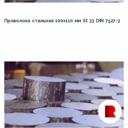
21CrMoV5-7
23MnB3
23MnB4
Проволока стальная 100х110 мм St 33 DIN 7527-3
25CrMo4
25ГС
25Х2ГНТА
25ХГТ
26NiCrMo14-6
27NiCrMoV15-6
27ХГР
28Mn6
2HM
302
304H