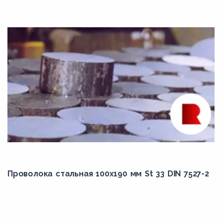
N06603
N06617
N06625
N06674
N06686
N06690
N07001
N07080
N07252
N07500
Проволока стальная 100х190 мм St 33 DIN 7527-2
N07718
N07750
N07752