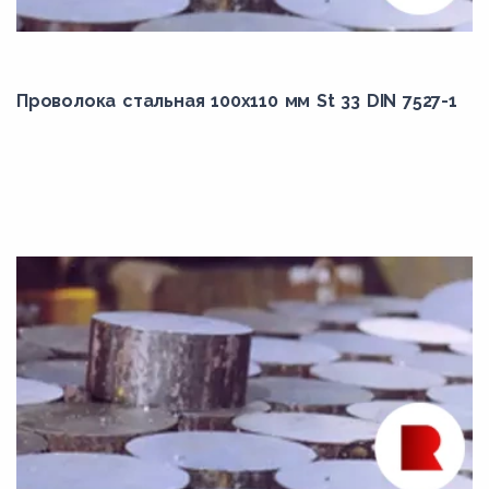
12ХН2А
12ХН3А
13CrMo4-5
Проволока стальная 100х110 мм St 33 DIN 7527-1
14MoV6-3
14Х17Н2
15MnCrMoNiV5-3
15MnMoV4-5
15Г
15ХМ
16Mo3
17Mn4
17Г1С
18MnMoNi5-5