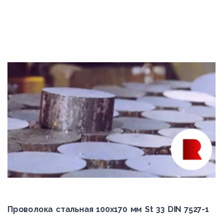
9Х2МФ
AISI 4340
B16
B5
B6
B6X
B7
B7M
B8
B8A
B8C
B8CA
B8LN
Проволока стальная 100х170 мм St 33 DIN 7527-1
B8M