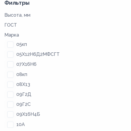
Фильтры
Высота, мм
ГОСТ
Марка
05кп
05Х12Н6Д2МФСГТ
07Х16Н6
08кп
08Х13
09Г2Д
09Г2С
09Х16Н4Б
10А