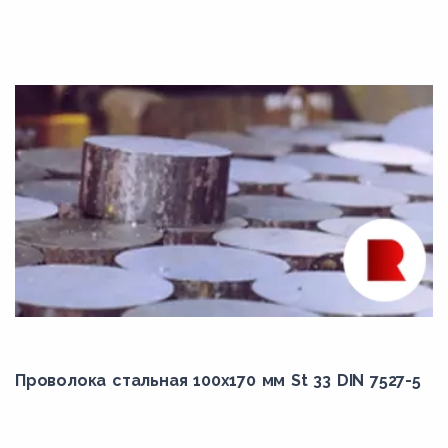
K11564
K11572
K11597
K12122
K12822
K21001
K21590
K22035
K30736
K31390
K31545
Проволока стальная 100х170 мм St 33 DIN 7527-5
K31830
K31835