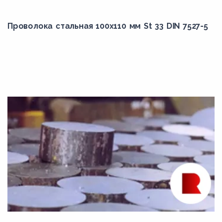
30ХН2МА
Проволока стальная 100х110 мм St 33 DIN 7527-5
30ХН3А
310
310Cb
310H
310S
314
316Cb
316H
316Ti
317
321
321H