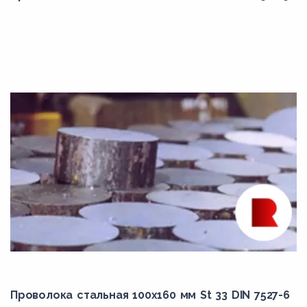
8LN
8LNA
8ML4CuN
8MLCuN
8MLN
8MN
8SA
8T
8TA
8Х3
8ХФ
95Х18
9Х2
Проволока стальная 100х160 мм St 33 DIN 7527-6