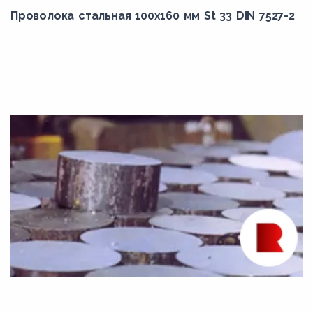
40Г
Проволока стальная 100х160 мм St 33 DIN 7527-2
40Х
40Х13
40Х2Н2МА
40Х5МФ
40ХГНМ
40ХМФА
40ХН
40ХН2МА
41Cr4
42CrMo4
42CrMo5-6
45Г