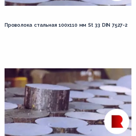
18Х2Н4ВА
18Х2Н4МА
18ХГ
Проволока стальная 100х110 мм St 33 DIN 7527-2
18ХГТ
20Mn5
20MnB4
20Г
20Х
20Х13
20Х2Н4А
20ХМ
20ХН
20ХН3А