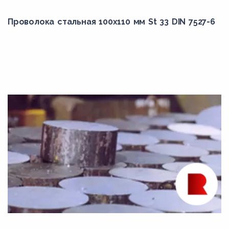
347
Проволока стальная 100х110 мм St 33 DIN 7527-6
347H
348
348H
34ХН1М
34ХН1МА
34ХН3М
34ХН3МА
35B2
35Г
35Х
35ХГСА
35ХМ