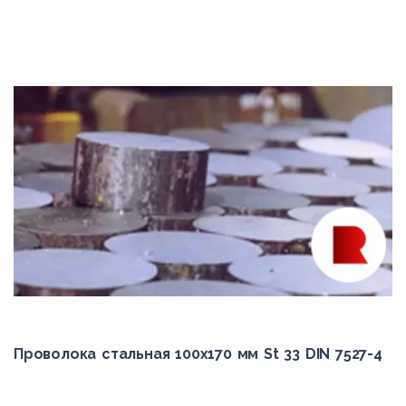
Grade F1
Grade F11
Grade F12
Grade F21
Grade F22
Grade F22V
Grade F3V
Grade F5
Grade F5A
Grade F6
Grade F9
Проволока стальная 100х170 мм St 33 DIN 7527-4
Grade F91
K11562