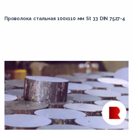
308
Проволока стальная 100х110 мм St 33 DIN 7527-4
309
309Cb
309H
309S
30Г
30Х
30Х13
30ХГСА
30ХГСН2А
30ХГСНМА
30ХМ
30ХМА