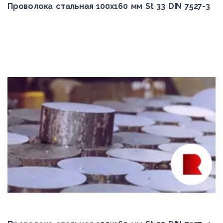
Проволока стальная 100х160 мм St 33 DIN 7527-3
45Х
45ХН
4Х2В5МФ
4Х3ВМФ
4Х4ВМФС
4Х5В2ФС
4ХМНФС
4ХМФС
50Г
50Г2
50ХН
50ХНМ
55Х