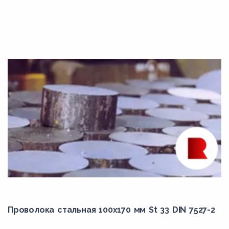
B8M2
B8M3
B8MA
B8MLCuN
B8MLN
B8P
B8PA
B8R
B8S
B8T
C10
C22
Проволока стальная 100х170 мм St 33 DIN 7527-2
C25