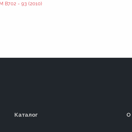
 B702 - 93 (2010)
Каталог
О